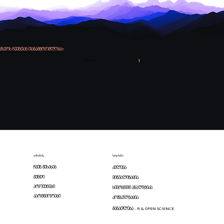
მწვანე თბილისი...
გსურს ჩვენთან თანამშრომლობა?
info@zaxis.ge
აღმოაჩინე
სერვისები
ჩვენ შესახებ
კვლევა
გუნდი
ვიზუალიზაცია
პროექტები
სივრცითი ანალიტიკა
პარტნიორები
კონსულტაცია
განათლება - R & OPEN SCIENCE