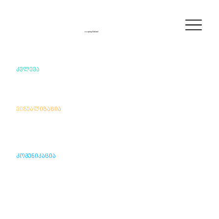
escaping flatland
კვლევა
ვიზუალიზაცია
კომუნიკაცია