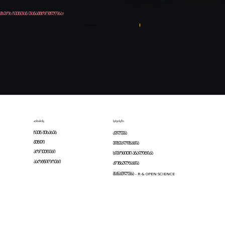
გსურს ჩვენთან თანამშრომლობა?
info@zaxis.ge
აღმოაჩინე
სერვისები
ჩვენ შესახებ
კვლევა
გუნდი
ვიზუალიზაცია
პროექტები
სივრცითი ანალიტიკა